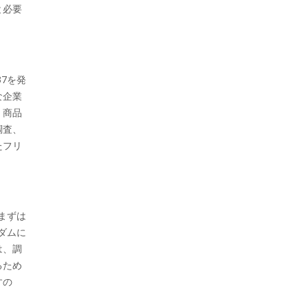
と必要
7を発
な企業
、商品
調査、
たフリ
まずは
ダムに
は、調
るため
すの