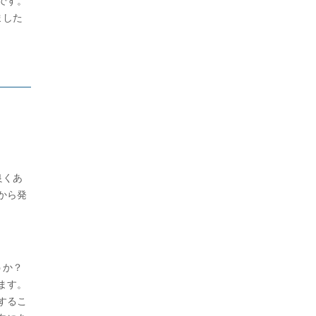
です。
ました
良くあ
から発
うか？
ます。
するこ