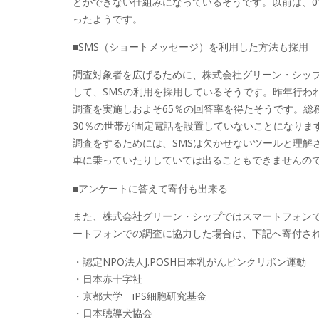
とができない仕組みになっているそうです。以前は、012
ったようです。
■SMS（ショートメッセージ）を利用した方法も採用
調査対象者を広げるために、株式会社グリーン・シップでは
して、SMSの利用を採用しているそうです。昨年行われた
調査を実施しおよそ65％の回答率を得たそうです。総
30％の世帯が固定電話を設置していないことになります。な
調査をするためには、SMSは欠かせないツールと理解され
車に乗っていたりしていては出ることもできませんので
■アンケートに答えて寄付も出来る
また、株式会社グリーン・シップではスマートフォン
ートフォンでの調査に協力した場合は、下記へ寄付さ
・認定NPO法人J.POSH日本乳がんピンクリボン運動
・日本赤十字社
・京都大学 iPS細胞研究基金
・日本聴導犬協会