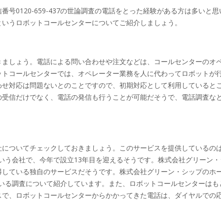
0120-659-437の世論調査の電話をとった経験がある方は多いと思
というロボットコールセンターについてご紹介しましょう。
きましょう。電話による問い合わせや注文などは、コールセンターのオ
ットコールセンターでは、オペレーター業務を人に代わってロボットが
わせ対応は問題ないとのことですので、初期対応として利用していると
の受信だけでなく、電話の発信も行うことが可能だそうで、電話調査な
社についてチェックしておきましょう。このサービスを提供しているの
という会社で、今年で設立13年目を迎えるそうです。株式会社グリーン
得している独自のサービスだそうです。株式会社グリーン・シップのホ
施している調査について紹介しています。また、ロボットコールセンターはも
スで、ロボットコールセンターからかかってきた電話は、ダイヤルでの