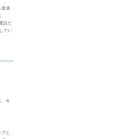
を達成
は、
電話だ
指してい
は、今
ップと