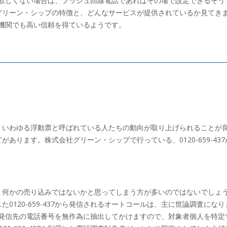
かけて欲しくない場合は、プッシュ回線電話であればその場で設定できるそう
グリーン・シップの特徴と、どんなサービスが提供されているか見てき
は公の機関でも高い信頼を得ているようです。
、いわゆる浮動票と呼ばれている人たちの動向が取り上げられることが
ります。株式会社グリーン・シップで行っている、0120-659-437
、何かの売り込みではないかと思ってしまう方が多いのではないでしょ
120-659-437から発信されるオートコールは、主に世論調査になり
ルは、発信先の電話番号を無作為に抽出してかけますので、対象者個人を特定