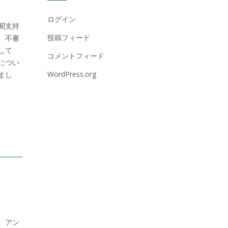
ログイン
閣支持
投稿フィード
、不審
して
コメントフィード
につい
WordPress.org
まし
。アン