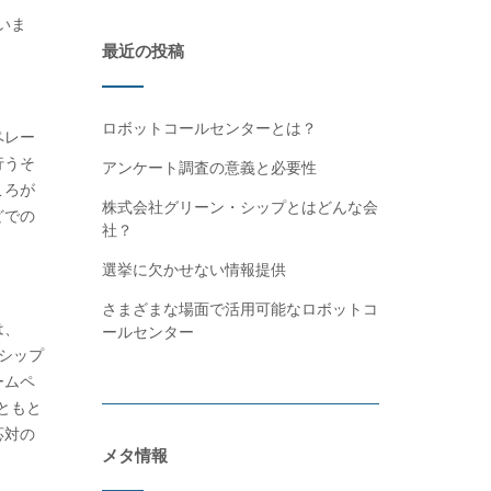
いま
最近の投稿
ロボットコールセンターとは？
ペレー
行うそ
アンケート調査の意義と必要性
ころが
株式会社グリーン・シップとはどんな会
どでの
社？
選挙に欠かせない情報提供
さまざまな場面で活用可能なロボットコ
は、
ールセンター
・シップ
ームペ
ともと
応対の
メタ情報