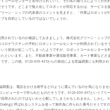
ットコールセンターと名付けられていて、その名の通り人によって行わ
だそうです。どこまで無人化してロボットが対応するかは、サービスを
グリーン・シップの代表者のコメントを見ますと、「作業はロボットが
ップを目的としているのではないでしょうか。
利用されているのか確認しておきましょう。株式会社グリーン・シップ
のコロナワクチンの予約にロボットコールセンターが利用されているそ
という状況が起こってしまったようですが、ロボットコールセンターを
ったといいます。また、不動産事業や通信販売事業、カード事業などさ
。この他、0120-659-437からの発信による世論調査にも利用され
した世論調査は、電話をかける相手をどのように選んでいるのか気になりませ
、コンピューターで作られたものだそうです。0120-659-437というフリ
流用されたのではないかと心配してしまうかもしれません。しかし、01
igit Dialingと呼ばれるシステムを使って無作為に作られた番号だそうです