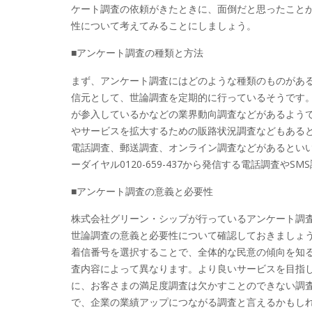
ケート調査の依頼がきたときに、面倒だと思ったこと
性について考えてみることにしましょう。
■アンケート調査の種類と方法
まず、アンケート調査にはどのような種類のものがあるか確
信元として、世論調査を定期的に行っているそうです
が参入しているかなどの業界動向調査などがあるよう
やサービスを拡大するための販路状況調査などもある
電話調査、郵送調査、オンライン調査などがあるとい
ーダイヤル0120-659-437から発信する電話調査や
■アンケート調査の意義と必要性
株式会社グリーン・シップが行っているアンケート調査は、
世論調査の意義と必要性について確認しておきましょう。同
着信番号を選択することで、全体的な民意の傾向を知
査内容によって異なります。より良いサービスを目指
に、お客さまの満足度調査は欠かすことのできない調
で、企業の業績アップにつながる調査と言えるかもし