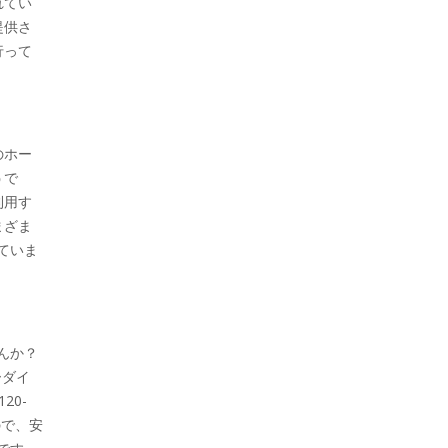
れてい
提供さ
行って
のホー
うで
利用す
まざま
ていま
んか？
ーダイ
20-
ので、安