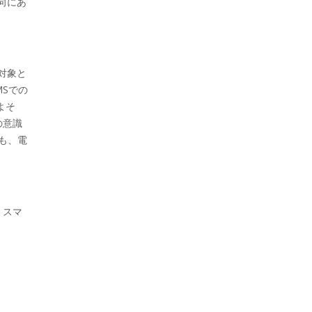
向にあ
対象と
MSでの
よそ
の意識
ても、電
。スマ